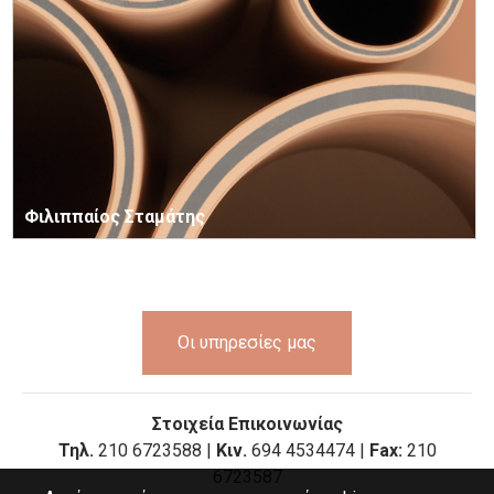
Φιλιππαίος Σταμάτης
Οι υπηρεσίες μας
Στοιχεία Επικοινωνίας
Τηλ.
210 6723588 |
Κιν.
694 4534474 |
Fax:
210
6723587